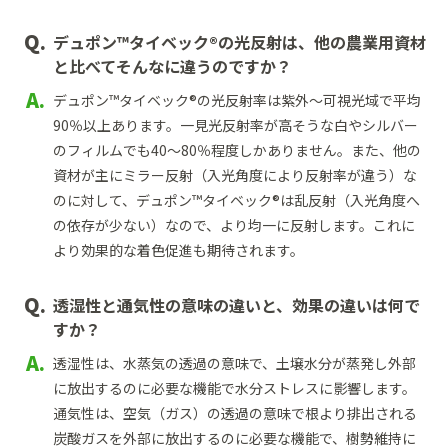
デュポン™タイベック®の光反射は、他の農業用資材
と比べてそんなに違うのですか？
デュポン™タイベック®の光反射率は紫外～可視光域で平均
90％以上あります。一見光反射率が高そうな白やシルバー
のフィルムでも40～80％程度しかありません。また、他の
資材が主にミラー反射（入光角度により反射率が違う）な
のに対して、デュポン™タイベック®は乱反射（入光角度へ
の依存が少ない）なので、より均一に反射します。これに
より効果的な着色促進も期待されます。
透湿性と通気性の意味の違いと、効果の違いは何で
すか？
透湿性は、水蒸気の透過の意味で、土壌水分が蒸発し外部
に放出するのに必要な機能で水分ストレスに影響します。
通気性は、空気（ガス）の透過の意味で根より排出される
炭酸ガスを外部に放出するのに必要な機能で、樹勢維持に