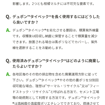
影響します。2つとも柑橘マルチには不可欠な要素です。
デュポン™タイベック®を長く使用するにはどうした
ら良いですか？
デュポン™タイベック®を劣化させる要因は、積算紫外線量
です。収穫後は回収し納屋に保管することで積算量を減少
できます。放置される場合は黒ポリなどでカバーし、紫外
線を遮断することをお勧めします。
使用済みデュポン™タイベック®はどのように廃棄し
たらよいですか？
各地区毎のその他の排出物を含めた廃棄運用方針に従って
下さい。デュポン™タイベック®やその他の農ポリを分別回
収可能な場合、理想は“サーマル・リサイクル”又は“フィー
ドストック・リサイクル”と呼ばれる方法で、セメント工場
等の助燃剤として利用する方法です。デュポン™タイベック
®は高純度の高密度ポリエチレンでできており、燃焼させて