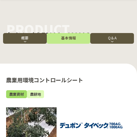
タイベック® 700AG・1000AG
概要
基本情報
Q＆A
農業用環境コントロールシート
農業資材
農耕地