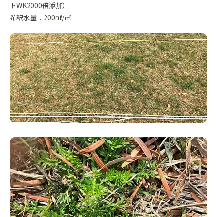
トWK2000倍添加）
希釈水量：200㎖/㎡