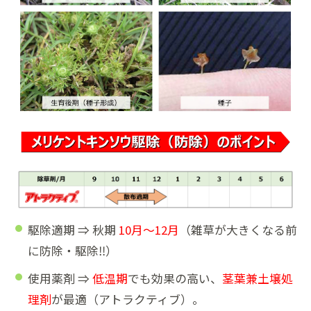
駆除適期 ⇒ 秋期
10月～12月
（雑草が大きくなる前
に防除・駆除‼）
使用薬剤 ⇒
低温期
でも効果の高い、
茎葉兼土壌処
理剤
が最適（アトラクティブ）。